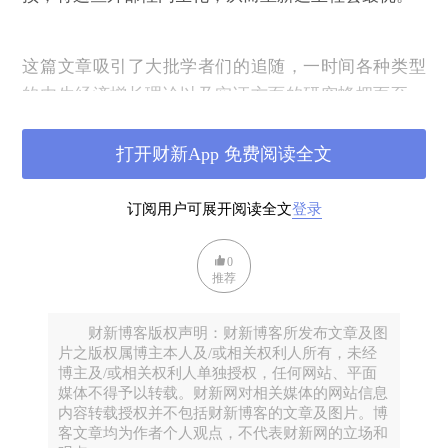
这篇文章吸引了大批学者们的追随，一时间各种类型
的内生经济增长理论以及实证方面的研究蜂拥而至。
卢卡斯（
，
年诺贝尔奖得主）研究了人力资
Lucas
1995
本通过教育的积累过程对经济增长的作用，巴罗
打开财新App 免费阅读全文
及其合作者在理论和实证上集中研究了政府支
(Barro)
出、教育、及民主政治对经济增长的影响，格鲁斯曼
订阅用户可展开阅读全文
登录
和海尔普曼（
）研究了国际贸
Grossman and Helpman
易对经济增长的影响，阿
吉昂和豪威特（
Aghion and
0
推荐
）将熊彼特的创造性破坏概念引入内生经济增
Howitt
长模型，
雷拜罗和斯托基（
）研究
Rebelo and Stokey
财新博客版权声明：财新博客所发布文章及图
了税收的影响，等等，多得实在无法穷举。
片之版权属博主本人及/或相关权利人所有，未经
博主及/或相关权利人单独授权，任何网站、平面
媒体不得予以转载。财新网对相关媒体的网站信息
内容转载授权并不包括财新博客的文章及图片。博
罗默本人也续有佳作。事实上，他于
年发表在
1990
客文章均为作者个人观点，不代表财新网的立场和
《政治经济学杂志》经济增长特刊上的文章被认为是